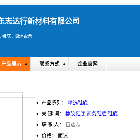
东志达行新材料有限公司
, 鞋底 , 關連企業
产品展示
联系方式
企业官网
产品系列：
精选鞋底
关 键 词：
橡胶鞋底
商务鞋底
鞋底
联 系 人：
伍达志
价格：
面议