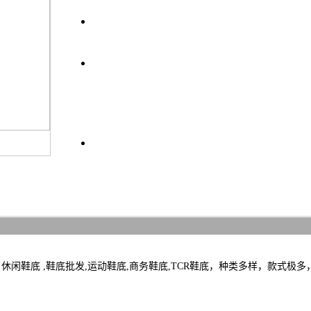
上一条
下一条
|
休闲鞋底 ,鞋底批发,运动鞋底,商务鞋底,TCR鞋底，种类多样，款式极多，可