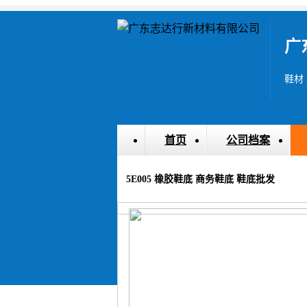
广
鞋材 
首页
公司档案
5E005 橡胶鞋底 商务鞋底 鞋底批发