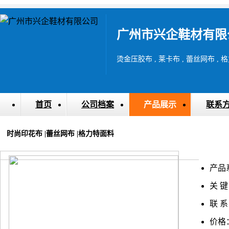
广州市兴企鞋材有限
烫金压胶布 , 莱卡布 , 蕾丝网布 , 格
首页
公司档案
产品展示
联系
时尚印花布 |蕾丝网布 |格力特面料
产品
关 键
联 系
价格